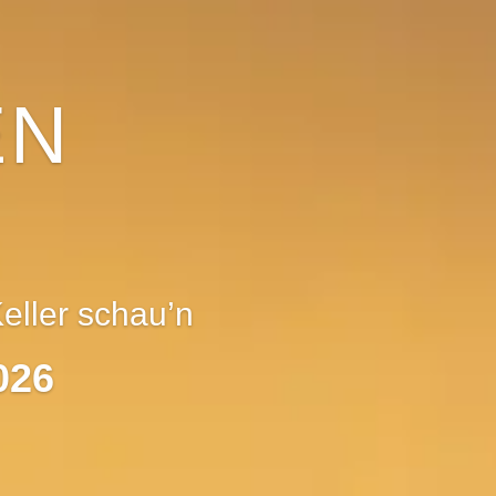
EN
eller schau’n
026